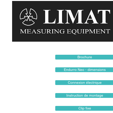
Brochure
Endurro Neo - dimensions
Connexion électrique
Instruction de montage
Clip fixe