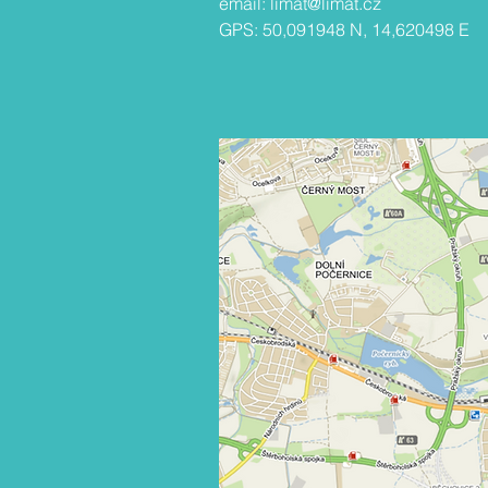
email:
limat@limat.cz
GPS: 50,091948 N, 14,620498 E