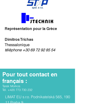
Représentation pour la Grèce
Dimitros Trichas
Thessalonique
téléphone
+30 69 72 92 85 54
Pour tout contact en
français :
Tarek Morkos
Tél. +420 773 730 232
​​LIMAT EU s.r.o. Podnikatelská 565, 190
11 Praha 9