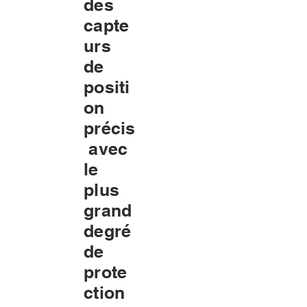
des
capte
urs
de
positi
on
précis
avec
le
plus
grand
degré
de
prote
ction